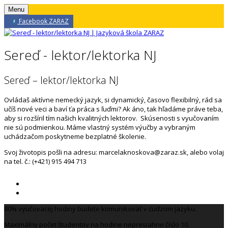
Menu
Facebook ZARAZ
Sereď - lektor/lektorka NJ
Sereď – lektor/lektorka NJ
Ovládaš aktívne nemecký jazyk, si dynamický, časovo flexibilný, rád sa
učíš nové veci a baví ťa práca s ľuďmi? Ak áno, tak hľadáme práve teba,
aby si rozšíril tím našich kvalitných lektorov. Skúsenosti s vyučovaním
nie sú podmienkou. Máme vlastný systém výučby a vybraným
uchádzačom poskytneme bezplatné školenie.
Svoj životopis pošli na adresu: marcelaknoskova@zaraz.sk, alebo volaj
na tel. č.: (+421) 915 494 713
80% vyučovacej hodiny budete komunikovať v cudzom jazyku.
Maximálny počet študentov na hodine nepresiahne číslo 10.