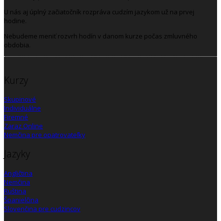
U nás aj úplný začiatočník rozpráva cudzím jazykom už na prvej
hodine.
Nebudeme meniť rozvrh hodín v danom kurze počas zmluvného
obdobia.
Kurzy
Skupinové
Individuálne
Firemné
Zaraz Online
Nemčina pre opatrovateľky
Jazyky
Angličtina
Nemčina
Ruština
Španielčina
Slovenčina pre cudzincov