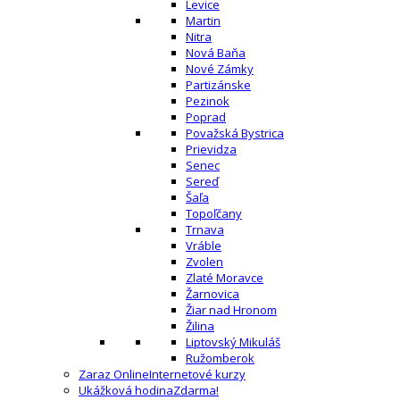
Levice
Martin
Nitra
Nová Baňa
Nové Zámky
Partizánske
Pezinok
Poprad
Považská Bystrica
Prievidza
Senec
Sereď
Šaľa
Topoľčany
Trnava
Vráble
Zvolen
Zlaté Moravce
Žarnovica
Žiar nad Hronom
Žilina
Liptovský Mikuláš
Ružomberok
Zaraz Online
Internetové kurzy
Ukážková hodina
Zdarma!