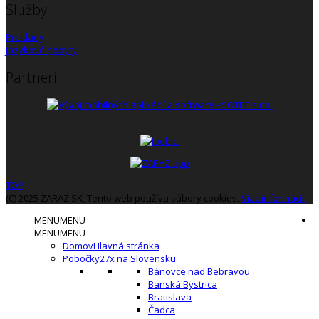
Služby
Preklady
Jazykové pobyty
Partneri
TOP
(C) 2025 ZARAZ.SK, Tento web používa súbory cookies.
Viac informácií.
MENU
MENU
MENU
MENU
Domov
Hlavná stránka
Pobočky
27x na Slovensku
Bánovce nad Bebravou
Banská Bystrica
Bratislava
Čadca