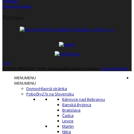
Preklady
Jazykové pobyty
Partneri
TOP
(C) 2025 ZARAZ.SK, Tento web používa súbory cookies.
Viac informácií.
MENU
MENU
MENU
MENU
Domov
Hlavná stránka
Pobočky
27x na Slovensku
Bánovce nad Bebravou
Banská Bystrica
Bratislava
Čadca
Levice
Martin
Nitra