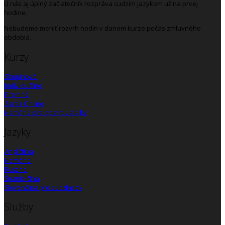
U nás aj úplný začiatočník rozpráva cudzím jazykom už na prvej
hodine.
Nebudeme meniť rozvrh hodín v danom kurze počas zmluvného
obdobia.
Kurzy
Skupinové
Individuálne
Firemné
Zaraz Online
Nemčina pre opatrovateľky
Jazyky
Angličtina
Nemčina
Ruština
Španielčina
Slovenčina pre cudzincov
Služby