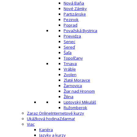
Nová Baňa
Nové Zámky
Partizánske
Pezinok
Poprad
Považská Bystrica
Prievidza
Senec
Sereď
Šaľa
Topoľčany
Trnava
Vráble
Zvolen
Zlaté Moravce
Žarnovica
Žiar nad Hronom
Žilina
Liptovský Mikuláš
Ružomberok
Zaraz Online
Internetové kurzy
Ukážková hodina
Zdarma!
Viac
Kariéra
Jazyky a kurzy