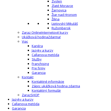
Zvolen
Zlaté Moravce
Žarnovica
Žiar nad Hronom
Žilina
Liptovský Mikuláš
Ružomberok
Zaraz Online
Internetové kurzy
Ukážková hodina
Zdarma!
Viac
Kariéra
Jazyky a kurzy
Callanova metóda
Služby
Franchising
Pre firmy
Garancia
Kontakt
Kontaktné informácie
Zápis: ukážková hodina zdarma
Kontaktný formulár
ZarazSHOP
Jazyky a kurzy
Callanova metóda
Garancia