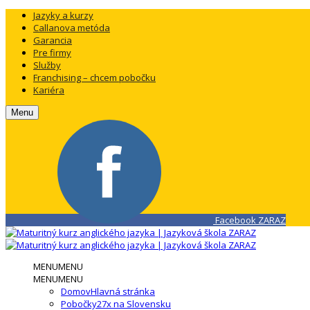
Jazyky a kurzy
Callanova metóda
Garancia
Pre firmy
Služby
Franchising – chcem pobočku
Kariéra
Menu
Facebook ZARAZ
MENU
MENU
MENU
MENU
Domov
Hlavná stránka
Pobočky
27x na Slovensku