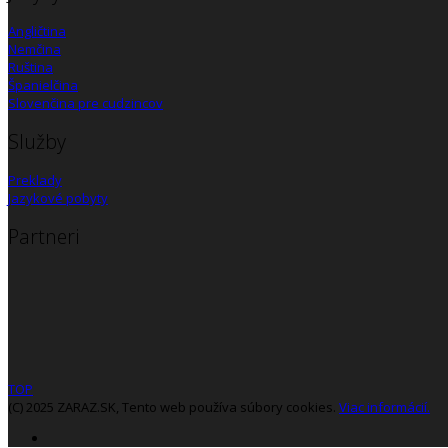
Angličtina
Nemčina
Ruština
Španielčina
Slovenčina pre cudzincov
Služby
Preklady
Jazykové pobyty
Partneri
TOP
(C) 2025 ZARAZ.SK, Tento web používa súbory cookies.
Viac informácií.