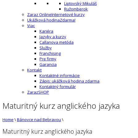
Liptovský Mikuláš
Ružomberok
Zaraz Online
Internetové kurzy
Ukážková hodina
Zdarma!
Viac
Kariéra
Jazyky a kurzy
Callanova metóda
Služby
Franchising
Pre firmy
Garancia
Kontakt
Kontaktné informácie
Zápis: ukážková hodina zdarma
Kontaktný formulár
ZarazSHOP
Maturitný kurz anglického jazyka
Home
\
Bánovce nad Bebravou
\
Maturitný kurz anglického jazyka