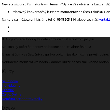
Neviete si poradiť s maturitnými témami? Aj pre Vás otvárame kurz angli
Prípravný konverzačný kurz pre maturantov na ústnu skúšku z an
Na kurz sa môžete prihlásiť na tel. č.:
0948 203 814
, alebo cez náš
kontakt
80% vyučovacej hodiny budete komunikovať v cudzom jazyku.
Maximálny počet študentov na hodine nepresiahne číslo 10.
U nás aj úplný začiatočník rozpráva cudzím jazykom už na prvej hodine.
Nebudeme meniť rozvrh hodín v danom kurze počas zmluvného obdobi
Kurzy
Skupinové
Individuálne
Firemné
Zaraz Online
Nemčina pre opatrovateľky
Jazyky