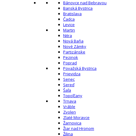
Bánovce nad Bebravou
Banská Bystrica
Bratislava
Čadca
Levice
Martin
Nitra
Nová Baňa
Nové Zámky
Partizánske
Pezinok
Poprad
Považská Bystrica
Prievidza
Senec
Sereď
Šaľa
Topoľčany
Trnava
Vráble
Zvolen
Zlaté Moravce
Žarnovica
Žiar nad Hronom
Žilina