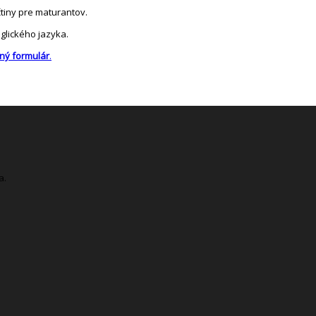
čtiny pre maturantov.
glického jazyka.
ný formulár
.
a.