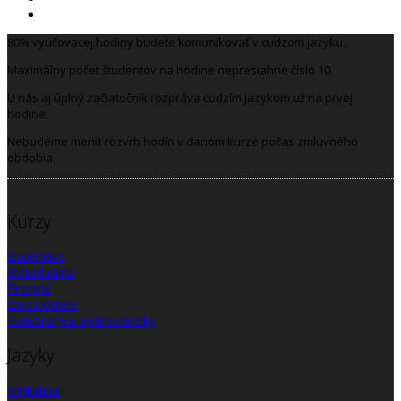
80% vyučovacej hodiny budete komunikovať v cudzom jazyku.
Maximálny počet študentov na hodine nepresiahne číslo 10.
U nás aj úplný začiatočník rozpráva cudzím jazykom už na prvej
hodine.
Nebudeme meniť rozvrh hodín v danom kurze počas zmluvného
obdobia.
Kurzy
Skupinové
Individuálne
Firemné
Zaraz Online
Nemčina pre opatrovateľky
Jazyky
Angličtina