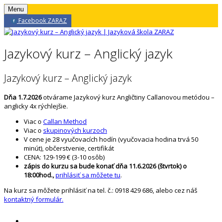
Menu
Facebook ZARAZ
Jazykový kurz – Anglický jazyk
Jazykový kurz – Anglický jazyk
Dňa 1.7.2026
otvárame Jazykový kurz Angličtiny Callanovou metódou –
anglicky 4x rýchlejšie.
Viac o
Callan Method
Viac o
skupinových kurzoch
V cene je 28 vyučovacích hodín (vyučovacia hodina trvá 50
minút), občerstvenie, certifikát
CENA: 129-199 € (3-10 osôb)
zápis do kurzu sa bude konať dňa 11.6.2026 (štvrtok) o
18:00hod.,
prihlásiť sa môžete tu
.
Na kurz sa môžete prihlásiť na tel. č.: 0918 429 686, alebo cez náš
kontaktný formulár.