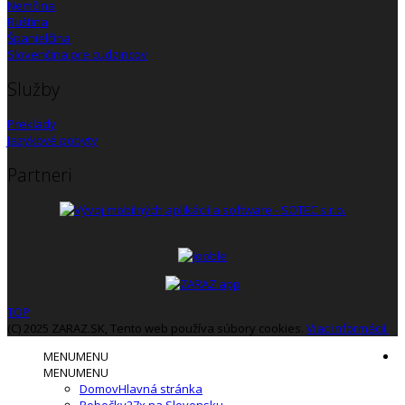
Nemčina
Ruština
Španielčina
Slovenčina pre cudzincov
Služby
Preklady
Jazykové pobyty
Partneri
TOP
(C) 2025 ZARAZ.SK, Tento web používa súbory cookies.
Viac informácií.
MENU
MENU
MENU
MENU
Domov
Hlavná stránka