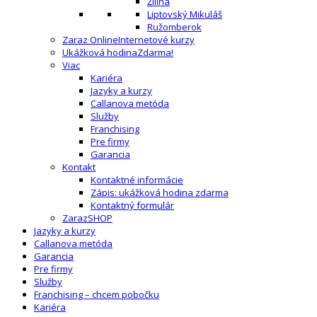
Žilina
Liptovský Mikuláš
Ružomberok
Zaraz Online
Internetové kurzy
Ukážková hodina
Zdarma!
Viac
Kariéra
Jazyky a kurzy
Callanova metóda
Služby
Franchising
Pre firmy
Garancia
Kontakt
Kontaktné informácie
Zápis: ukážková hodina zdarma
Kontaktný formulár
ZarazSHOP
Jazyky a kurzy
Callanova metóda
Garancia
Pre firmy
Služby
Franchising – chcem pobočku
Kariéra