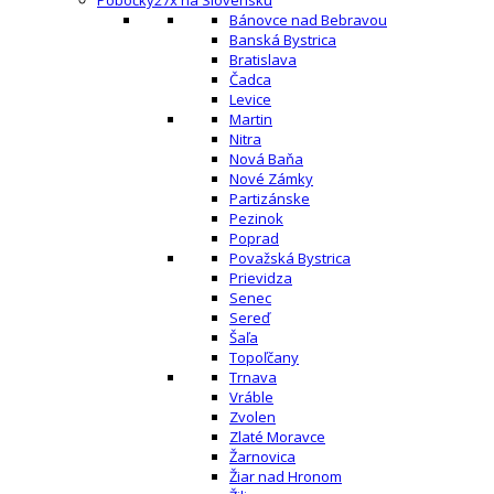
Pobočky
27x na Slovensku
Bánovce nad Bebravou
Banská Bystrica
Bratislava
Čadca
Levice
Martin
Nitra
Nová Baňa
Nové Zámky
Partizánske
Pezinok
Poprad
Považská Bystrica
Prievidza
Senec
Sereď
Šaľa
Topoľčany
Trnava
Vráble
Zvolen
Zlaté Moravce
Žarnovica
Žiar nad Hronom