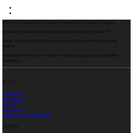
80% vyučovacej hodiny budete komunikovať v cudzom jazyku.
Maximálny počet študentov na hodine nepresiahne číslo 10.
U nás aj úplný začiatočník rozpráva cudzím jazykom už na prvej
hodine.
Nebudeme meniť rozvrh hodín v danom kurze počas zmluvného
obdobia.
Kurzy
Skupinové
Individuálne
Firemné
Zaraz Online
Nemčina pre opatrovateľky
Jazyky