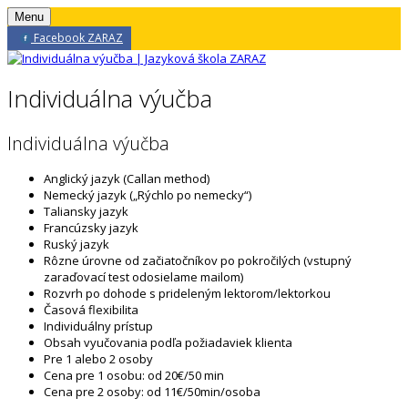
Menu
Facebook ZARAZ
Individuálna výučba
Individuálna výučba
Anglický jazyk (Callan method)
Nemecký jazyk („Rýchlo po nemecky“)
Taliansky jazyk
Francúzsky jazyk
Ruský jazyk
Rôzne úrovne od začiatočníkov po pokročilých (vstupný
zaraďovací test odosielame mailom)
Rozvrh po dohode s prideleným lektorom/lektorkou
Časová flexibilita
Individuálny prístup
Obsah vyučovania podľa požiadaviek klienta
Pre 1 alebo 2 osoby
Cena pre 1 osobu: od 20€/50 min
Cena pre 2 osoby: od 11€/50min/osoba