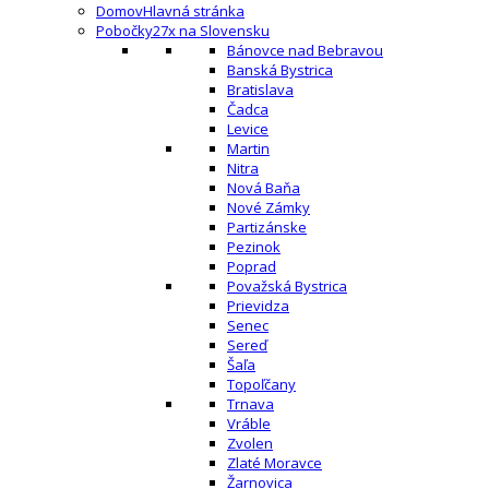
Domov
Hlavná stránka
Pobočky
27x na Slovensku
Bánovce nad Bebravou
Banská Bystrica
Bratislava
Čadca
Levice
Martin
Nitra
Nová Baňa
Nové Zámky
Partizánske
Pezinok
Poprad
Považská Bystrica
Prievidza
Senec
Sereď
Šaľa
Topoľčany
Trnava
Vráble
Zvolen
Zlaté Moravce
Žarnovica