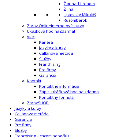
Žiar nad Hronom
Žilina
Liptovský Mikuláš
Ružomberok
Zaraz Online
Internetové kurzy
Ukážková hodina
Zdarma!
Viac
Kariéra
Jazyky a kurzy
Callanova metóda
Služby
Franchising
Pre firmy
Garancia
Kontakt
Kontaktné informácie
Zápis: ukážková hodina zdarma
Kontaktný formulár
ZarazSHOP
Jazyky a kurzy
Callanova metóda
Garancia
Pre firmy
Služby
Franchising – chcem pobočku