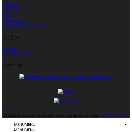
Angličtina
Nemčina
Ruština
Španielčina
Slovenčina pre cudzincov
Služby
Preklady
Jazykové pobyty
Partneri
TOP
(C) 2025 ZARAZ.SK, Tento web používa súbory cookies.
Viac informácií.
MENU
MENU
MENU
MENU