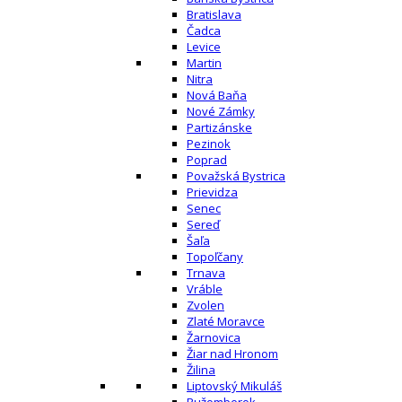
Bratislava
Čadca
Levice
Martin
Nitra
Nová Baňa
Nové Zámky
Partizánske
Pezinok
Poprad
Považská Bystrica
Prievidza
Senec
Sereď
Šaľa
Topoľčany
Trnava
Vráble
Zvolen
Zlaté Moravce
Žarnovica
Žiar nad Hronom
Žilina
Liptovský Mikuláš