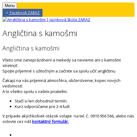
Menu
Facebook ZARAZ
Angličtina s kamošmi
Angličtina s kamošmi
Všetci sme zaneprázdnení a niekedy sa nevieme ani s kamošmi
stretnúť.
Spojte príjemné s užitočným a začnite sa spolu učiť angličtinu.
Čakajú na vás príjemná atmosféra, občerstvenie, kopec nových
vedomostí.
A to všetko spolu s vašimi priateľmi.
Stačí si len dohodnúť termín.
Kurz odporúčame pre 2-4 ľudí.
V prípade akýchkoľvek otázok volajte na tel. č.: 0910 956 566, alebo nás
oslovte cez náš
kontaktný formulár.