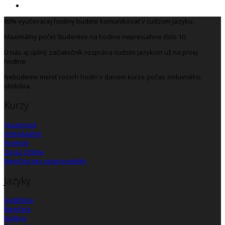
80% vyučovacej hodiny budete komunikovať v cudzom jazyku.
Maximálny počet študentov na hodine nepresiahne číslo 10.
U nás aj úplný začiatočník rozpráva cudzím jazykom už na prvej
hodine.
Nebudeme meniť rozvrh hodín v danom kurze počas zmluvného
obdobia.
Kurzy
Skupinové
Individuálne
Firemné
Zaraz Online
Nemčina pre opatrovateľky
Jazyky
Angličtina
Nemčina
Ruština