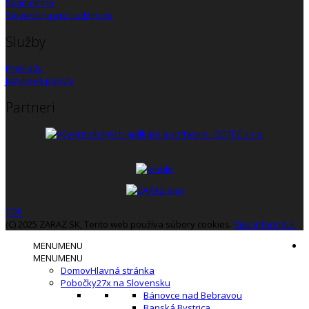
Španielčina
Slovenčina pre cudzincov
Služby
Preklady
Jazykové pobyty
Partneri
TOP
(C) 2025 ZARAZ.SK, Tento web používa súbory cookies.
Viac informácií.
MENU
MENU
MENU
MENU
Domov
Hlavná stránka
Pobočky
27x na Slovensku
Bánovce nad Bebravou
Banská Bystrica