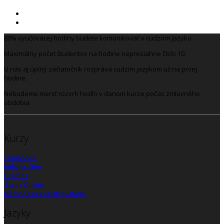
80% vyučovacej hodiny budete komunikovať v cudzom jazyku.
Maximálny počet študentov na hodine nepresiahne číslo 10.
U nás aj úplný začiatočník rozpráva cudzím jazykom už na prvej
hodine.
Nebudeme meniť rozvrh hodín v danom kurze počas zmluvného
obdobia.
Kurzy
Skupinové
Individuálne
Firemné
Zaraz Online
Nemčina pre opatrovateľky
Jazyky