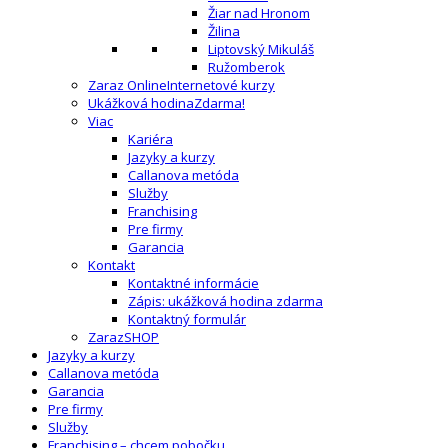
Žiar nad Hronom
Žilina
Liptovský Mikuláš
Ružomberok
Zaraz Online
Internetové kurzy
Ukážková hodina
Zdarma!
Viac
Kariéra
Jazyky a kurzy
Callanova metóda
Služby
Franchising
Pre firmy
Garancia
Kontakt
Kontaktné informácie
Zápis: ukážková hodina zdarma
Kontaktný formulár
ZarazSHOP
Jazyky a kurzy
Callanova metóda
Garancia
Pre firmy
Služby
Franchising – chcem pobočku