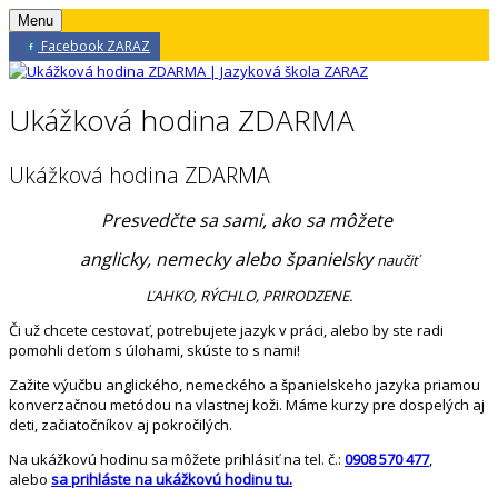
Menu
Facebook ZARAZ
Ukážková hodina ZDARMA
Ukážková hodina ZDARMA
Presvedčte sa sami, ako sa môžete
anglicky,
nemecky
alebo
španielsky
naučiť
ĽAHKO, RÝCHLO, PRIRODZENE.
Či už chcete cestovať, potrebujete jazyk v práci, alebo by ste radi
pomohli deťom s úlohami, skúste to s nami!
Zažite výučbu anglického, nemeckého a španielskeho jazyka priamou
konverzačnou metódou na vlastnej koži. Máme kurzy pre dospelých aj
deti, začiatočníkov aj pokročilých.
Na ukážkovú hodinu sa môžete prihlásiť na tel. č.:
0908 570 477
,
alebo
sa prihláste na ukážkovú hodinu tu.