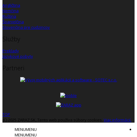
Angličtina
Nemčina
Ruština
Španielčina
Slovenčina pre cudzincov
Služby
Preklady
Jazykové pobyty
Partneri
TOP
(C) 2025 ZARAZ.SK, Tento web používa súbory cookies.
Viac informácií.
MENU
MENU
MENU
MENU