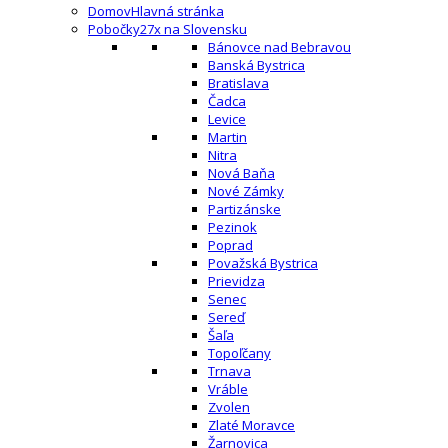
Domov
Hlavná stránka
Pobočky
27x na Slovensku
Bánovce nad Bebravou
Banská Bystrica
Bratislava
Čadca
Levice
Martin
Nitra
Nová Baňa
Nové Zámky
Partizánske
Pezinok
Poprad
Považská Bystrica
Prievidza
Senec
Sereď
Šaľa
Topoľčany
Trnava
Vráble
Zvolen
Zlaté Moravce
Žarnovica